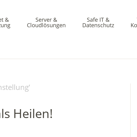
et &
Server &
Safe IT &
zung
Cloudlösungen
Datenschutz
Ko
nstellung
’
ls Heilen!