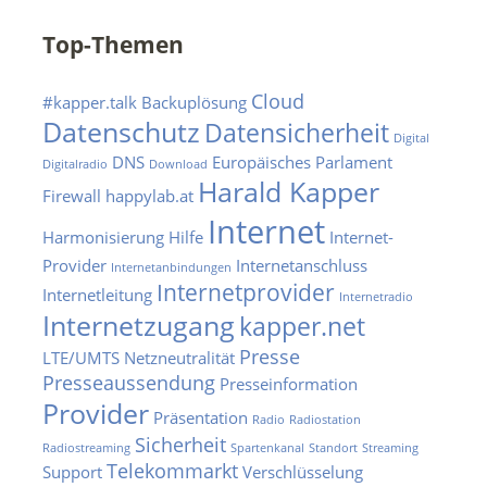
Top-Themen
Cloud
#kapper.talk
Backuplösung
Datenschutz
Datensicherheit
Digital
DNS
Europäisches Parlament
Digitalradio
Download
Harald Kapper
Firewall
happylab.at
Internet
Harmonisierung
Hilfe
Internet-
Provider
Internetanschluss
Internetanbindungen
Internetprovider
Internetleitung
Internetradio
Internetzugang
kapper.net
Presse
LTE/UMTS
Netzneutralität
Presseaussendung
Presseinformation
Provider
Präsentation
Radio
Radiostation
Sicherheit
Radiostreaming
Spartenkanal
Standort
Streaming
Telekommarkt
Support
Verschlüsselung