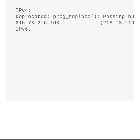
IPv4: 

Deprecated: preg_replace(): Passing nul
216.73.216.163             (216.73.216.1
IPv6: 
